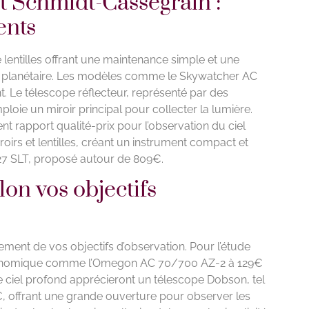
et Schmidt-Cassegrain :
ents
 lentilles offrant une maintenance simple et une
on planétaire. Les modèles comme le Skywatcher AC
t. Le télescope réflecteur, représenté par des
oie un miroir principal pour collecter la lumière.
nt rapport qualité-prix pour l’observation du ciel
rs et lentilles, créant un instrument compact et
127 SLT, proposé autour de 809€.
on vos objectifs
ement de vos objectifs d’observation. Pour l’étude
stronomique comme l’Omegon AC 70/700 AZ-2 à 129€
e ciel profond apprécieront un télescope Dobson, tel
, offrant une grande ouverture pour observer les