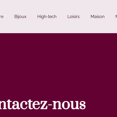
re
Bijoux
High-tech
Loisirs
Maison
ntactez-nous